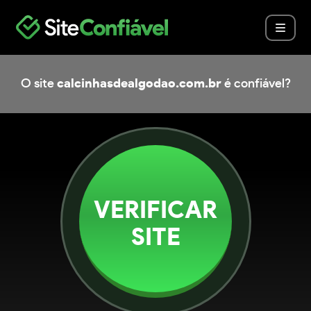
O site
calcinhasdealgodao.com.br
é confiável?
VERIFICAR
SITE