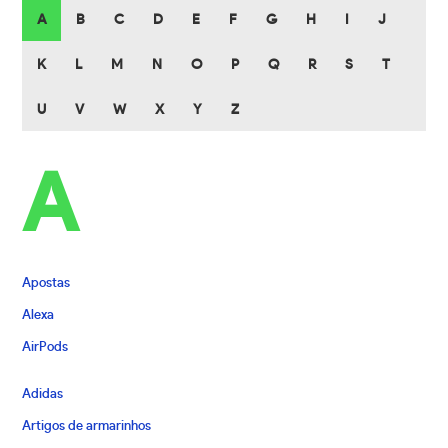
A
B
C
D
E
F
G
H
I
J
K
L
M
N
O
P
Q
R
S
T
U
V
W
X
Y
Z
A
Apostas
Alexa
AirPods
Adidas
Artigos de armarinhos