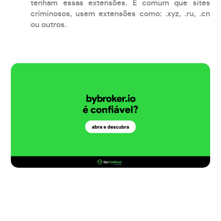
tenham essas extensões. É comum que sites
criminosos, usem extensões como: .xyz, .ru, .cn
ou outros.