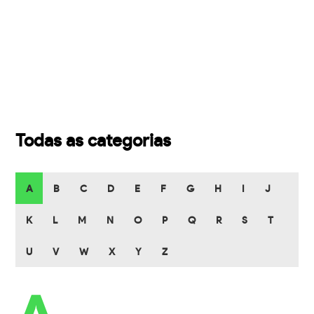
Todas as categorias
A
B
C
D
E
F
G
H
I
J
K
L
M
N
O
P
Q
R
S
T
U
V
W
X
Y
Z