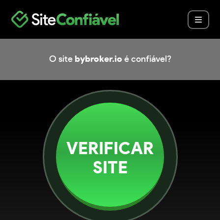
O site
bybroker.io
é confiável?
VERIFICAR
SITE