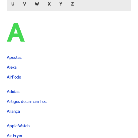
U
V
W
X
Y
Z
A
Apostas
Alexa
AirPods
Adidas
Artigos de armarinhos
Aliança
Apple Watch
Air Fryer