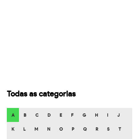
Todas as categorias
A
B
C
D
E
F
G
H
I
J
K
L
M
N
O
P
Q
R
S
T