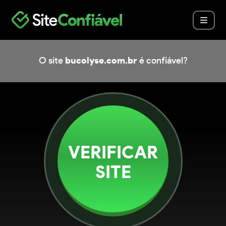
O site
bucolyse.com.br
é confiável?
VERIFICAR
SITE