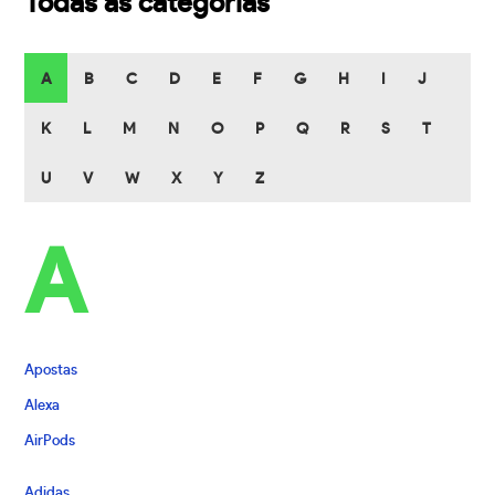
Todas as categorias
A
B
C
D
E
F
G
H
I
J
K
L
M
N
O
P
Q
R
S
T
U
V
W
X
Y
Z
A
Apostas
Alexa
AirPods
Adidas