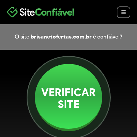
O site
brisanetofertas.com.br
é confiável?
VERIFICAR
SITE