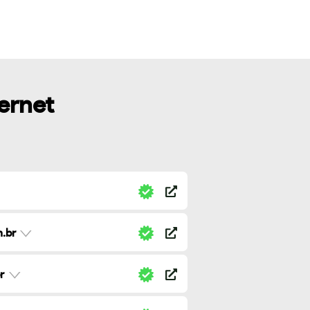
ternet
.br
r