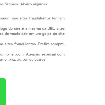
que fizemos. Abaixo algumas
comum que sites fraudulentos tenham
 logo do site é a mesma da URL, sites
es de vocês cair em um golpe de site
ar sites fraudulentos. Prefira sempre,
com.br e .com. Atenção especial com
: .xyz, .ru, .cn ou outros.