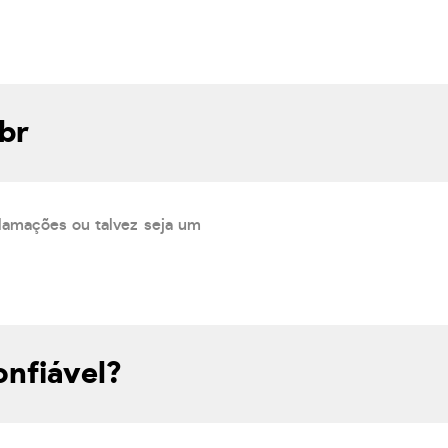
br
lamações ou talvez seja um
onfiável?