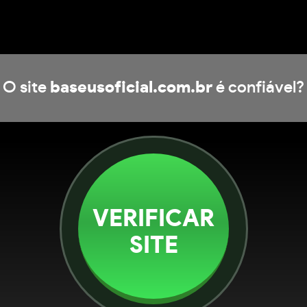
O site
baseusoficial.com.br
é confiável?
VERIFICAR
SITE