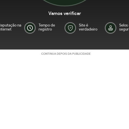
Vamos verificar
Reputação na
Tempo de
Site é
Selos
nternet
registro
verdadeiro
segur
CONTINUA DEPOIS DA PUBLICIDADE