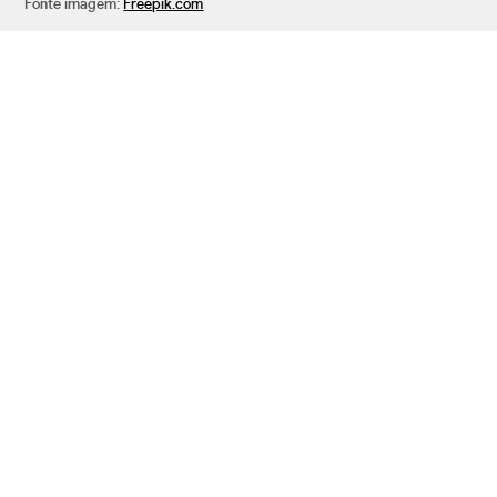
Fonte imagem:
Freepik.com