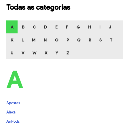
Todas as categorias
A
B
C
D
E
F
G
H
I
J
K
L
M
N
O
P
Q
R
S
T
U
V
W
X
Y
Z
A
Apostas
Alexa
AirPods