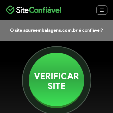
O site
azureembalagens.com.br
é confiável?
VERIFICAR
SITE