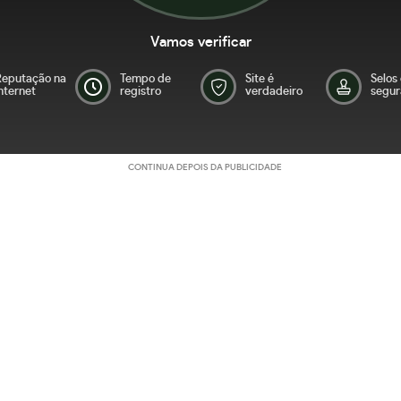
Vamos verificar
Reputação na
Tempo de
Site é
Selos
nternet
registro
verdadeiro
segur
CONTINUA DEPOIS DA PUBLICIDADE