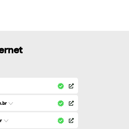
ternet
.br
r