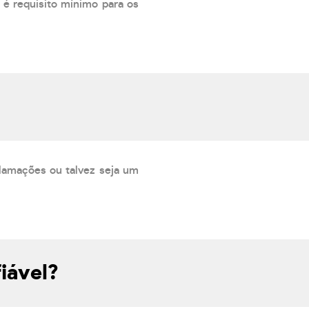
 é requisito mínimo para os
lamações ou talvez seja um
iável?