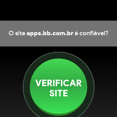
O site
apps.bb.com.br
é confiável?
VERIFICAR
SITE