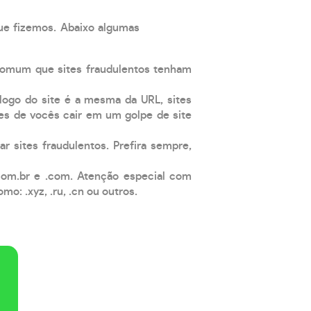
que fizemos. Abaixo algumas
comum que sites fraudulentos tenham
 logo do site é a mesma da URL, sites
es de vocês cair em um golpe de site
ar sites fraudulentos. Prefira sempre,
com.br e .com. Atenção especial com
: .xyz, .ru, .cn ou outros.