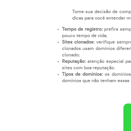
Tome sua decisão de compra
dicas para você entender m
Tempo de registro:
prefira sem
pouco tempo de vida;
Sites clonados:
verifique sempr
clonados usam domínios diferen
clonado;
Reputação:
atenção especial par
sites com boa reputação.
Tipos de domínios:
os domínios
domínios que não tenham essas e