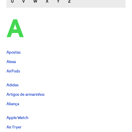
U
V
W
X
Y
Z
A
Apostas
Alexa
AirPods
Adidas
Artigos de armarinhos
Aliança
Apple Watch
Air Fryer