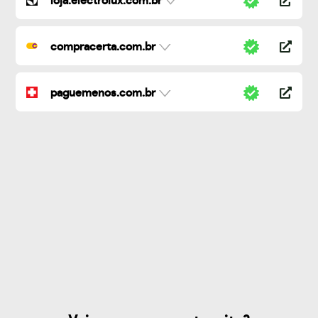
loja.electrolux.com.br
compracerta.com.br
paguemenos.com.br