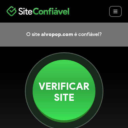
O site
alvopop.com
é confiável?
VERIFICAR
SITE