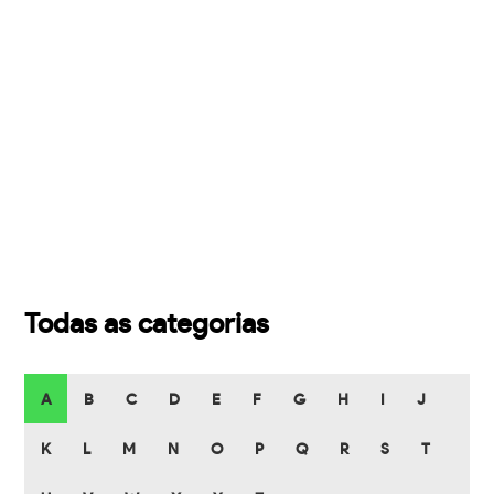
Todas as categorias
A
B
C
D
E
F
G
H
I
J
K
L
M
N
O
P
Q
R
S
T