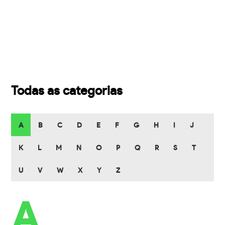
Todas as categorias
A
B
C
D
E
F
G
H
I
J
K
L
M
N
O
P
Q
R
S
T
U
V
W
X
Y
Z
A