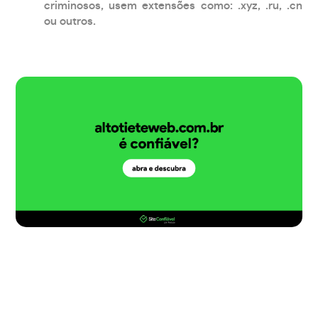
criminosos, usem extensões como: .xyz, .ru, .cn
ou outros.