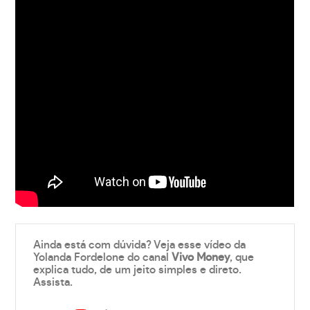
Ainda está com dúvida? Veja esse vídeo da
Yolanda Fordelone do canal
Vivo Money
, que
explica tudo, de um jeito simples e direto.
Assista.