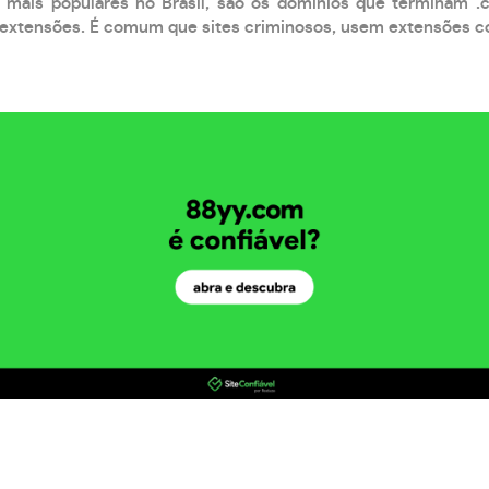
 mais populares no Brasil, são os domínios que terminam .
xtensões. É comum que sites criminosos, usem extensões como