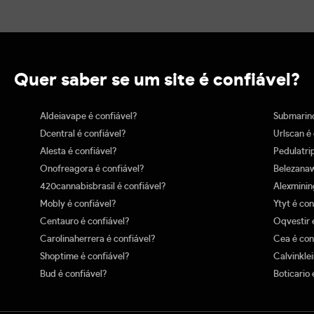
Quer saber se um site é confiável?
Aldeiavape é confiável?
Submarino
Dcentral é confiável?
Urlscan é
Alesta é confiável?
Pedulatri
Onofreagora é confiável?
Belezanaw
420cannabisbrasil é confiável?
Alexminin
Mobly é confiável?
Ytyt é con
Centauro é confiável?
Oqvestir 
Carolinaherrera é confiável?
Cea é con
Shoptime é confiável?
Calvinklei
Bud é confiável?
Boticario 