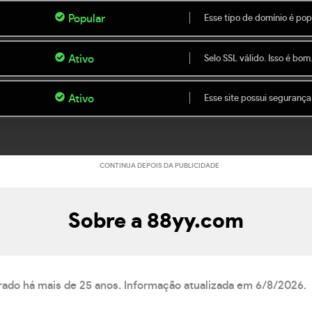
Popular
Esse tipo de domínio é popu
Ativo
Selo SSL válido. Isso é bom
Ativo
Esse site possui segurança
CONTINUA DEPOIS DA PUBLICIDADE
Sobre a 88yy.com
trado há mais de 25 anos. Informação atualizada em 6/8/2026.