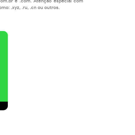
com.br e .com. Atenção especial com
: .xyz, .ru, .cn ou outros.