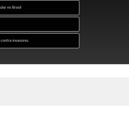
lar no Brasil
.
 contra invasores.