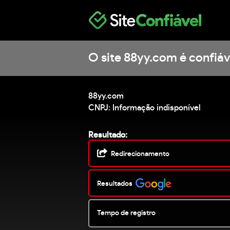
O site 88yy.com é confiáv
88yy.com
CNPJ: Informação indisponível
Resultado:
Redirecionamento
Resultados
Tempo de registro