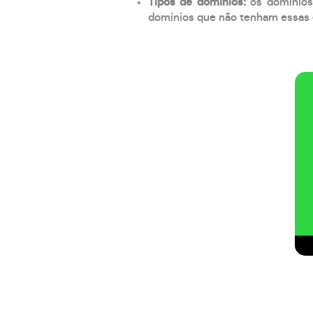
Tipos de domínios:
os domínios
domínios que não tenham essas e