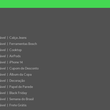
iável | Calça Jeans
iável | Ferramentas Bosch
iável | Cooktop
iável | AirPods
iável | iPhone 14
iável | Cupom de Desconto
iável | Álbum da Copa
iável | Decoração
iável | Papel de Parede
ável | Black Friday
iável | Semana do Brasil
ável | Frete Grátis