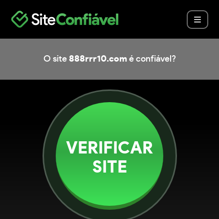
O site
888rrr10.com
é confiável?
VERIFICAR
SITE