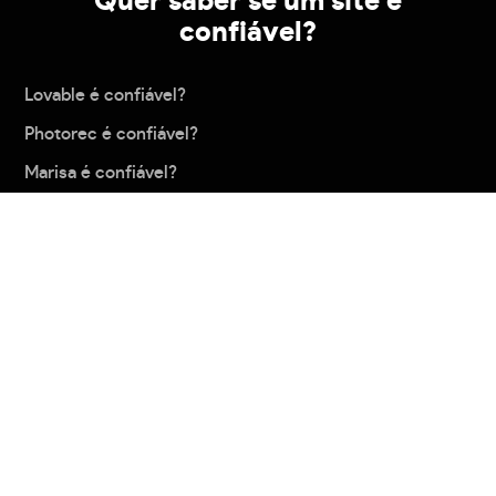
Quer saber se um site é
confiável?
Lovable é confiável?
Photorec é confiável?
Marisa é confiável?
Casasbahia é confiável?
Shop2gether é confiável?
Carregar mais
Política de privacidade