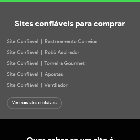
Sites confiáveis
para comprar
Site Confiável | Rastreamento Correios
Site Confiável | Robô Aspirador
Site Confiável | Torneira Gourmet
Site Confiável | Apostas
Site Confiável | Ventilador
Ver mais sites confiáveis