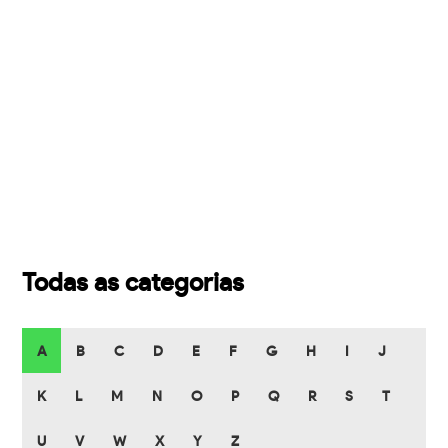
Todas as categorias
A
B
C
D
E
F
G
H
I
J
K
L
M
N
O
P
Q
R
S
T
U
V
W
X
Y
Z