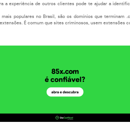
a a experiência de outros clientes pode te ajudar a identific
 mais populares no Brasil, são os domínios que terminam .
xtensões. É comum que sites criminosos, usem extensões como