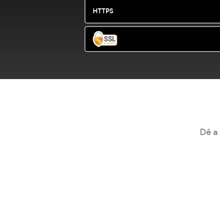
HTTPS
Dê a 