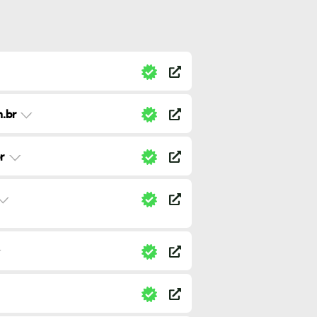
.br
r