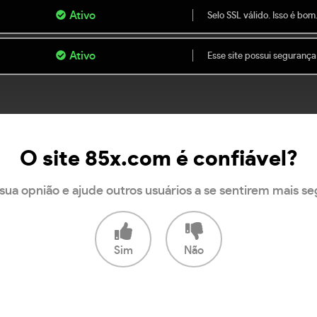
Ativo
Selo SSL válido. Isso é bom
Ativo
Esse site possui segurança
O site 85x.com é confiável?
sua opnião e ajude outros usuários a se sentirem mais s
Sim
Não