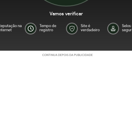
Vamos verificar
Reputação na
Tempo de
Site é
Selos
nternet
registro
verdadeiro
segur
CONTINUA DEPOIS DA PUBLICIDADE