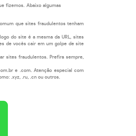
que fizemos. Abaixo algumas
comum que sites fraudulentos tenham
 logo do site é a mesma da URL, sites
es de vocês cair em um golpe de site
ar sites fraudulentos. Prefira sempre,
com.br e .com. Atenção especial com
: .xyz, .ru, .cn ou outros.