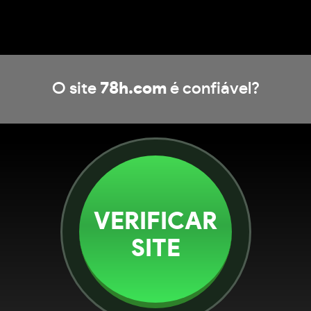
O site
78h.com
é confiável?
VERIFICAR
SITE