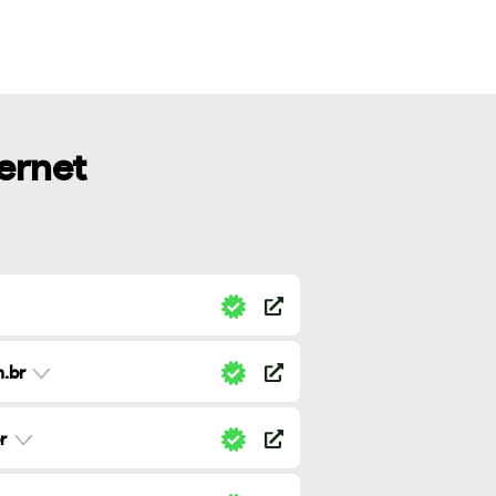
ternet
.br
r