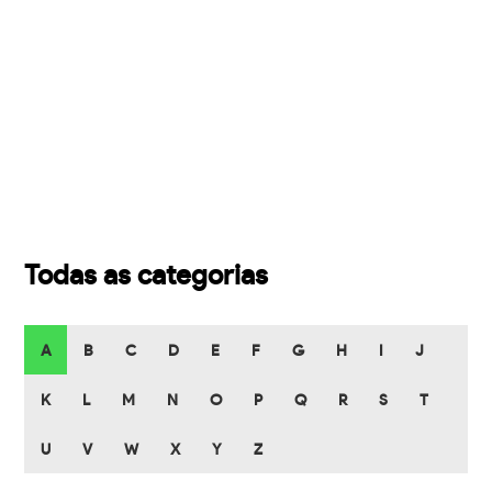
Todas as categorias
A
B
C
D
E
F
G
H
I
J
K
L
M
N
O
P
Q
R
S
T
U
V
W
X
Y
Z