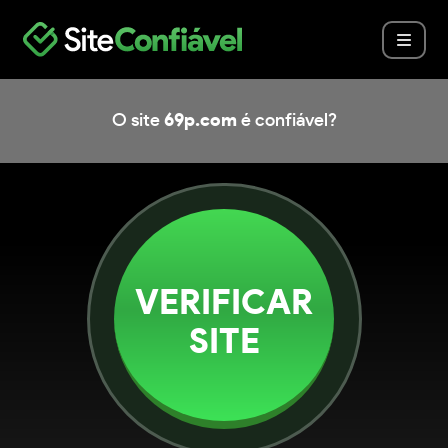
O site
69p.com
é confiável?
VERIFICAR
SITE