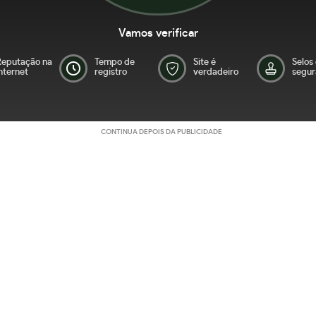
Vamos verificar
Reputação na
Tempo de
Site é
Selos
nternet
registro
verdadeiro
segur
CONTINUA DEPOIS DA PUBLICIDADE