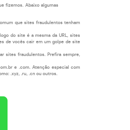
que fizemos. Abaixo algumas
comum que sites fraudulentos tenham
 logo do site é a mesma da URL, sites
es de vocês cair em um golpe de site
ar sites fraudulentos. Prefira sempre,
com.br e .com. Atenção especial com
: .xyz, .ru, .cn ou outros.