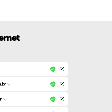
ternet
.br
r