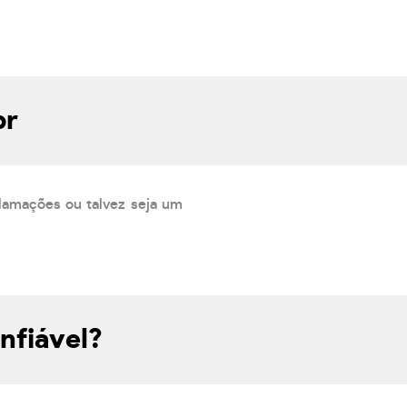
br
lamações ou talvez seja um
nfiável?