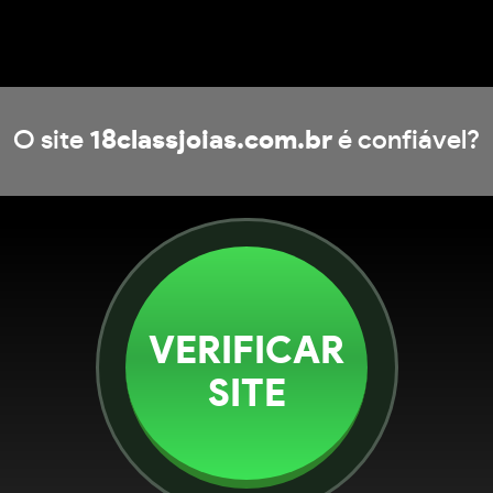
O site
18classjoias.com.br
é confiável?
VERIFICAR
SITE