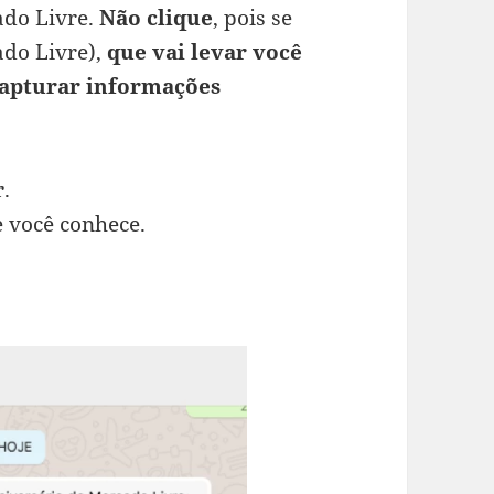
ado Livre.
Não clique
, pois se
ado Livre),
que vai levar você
capturar informações
r.
 você conhece.