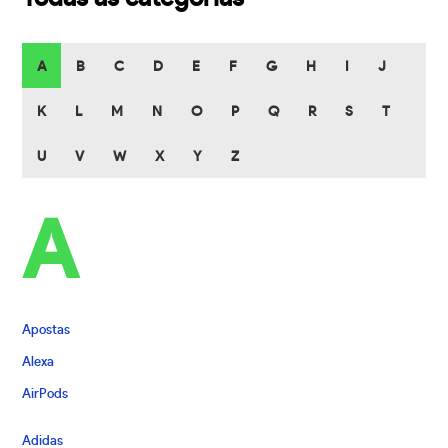
A
B
C
D
E
F
G
H
I
J
K
L
M
N
O
P
Q
R
S
T
U
V
W
X
Y
Z
A
Apostas
Alexa
AirPods
Adidas